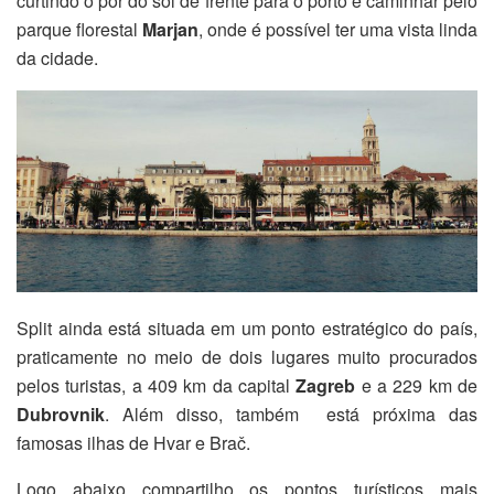
curtindo o pôr do sol de frente para o porto e caminhar pelo
parque florestal
Marjan
, onde é possível ter uma vista linda
da cidade.
Split ainda está situada em um ponto estratégico do país,
praticamente no meio de dois lugares muito procurados
pelos turistas, a 409 km da capital
Zagreb
e a 229 km de
Dubrovnik
. Além disso, também está próxima das
famosas ilhas de Hvar e
Brač
.
Logo abaixo compartilho os pontos turísticos mais