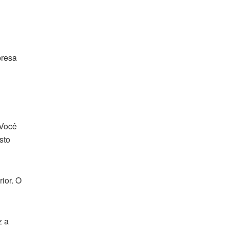
presa
 Você
sto
ior. O
z a