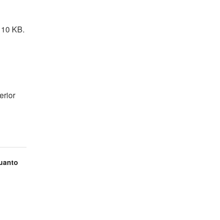
 10 KB.
erior
uanto