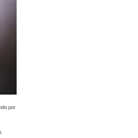
ndo por
s.