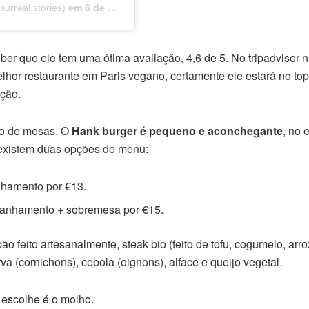
urreal.stories)
em
6 de Out, 2018 às 10:01 PDT
ber que ele tem uma ótima avaliação, 4,6 de 5. No tripadvisor 
elhor restaurante em Paris vegano, certamente ele estará no to
nção.
io de mesas. O
Hank burger é pequeno e aconchegante
, no e
e existem duas opções de menu:
nhamento por €13.
anhamento + sobremesa por €15.
 feito artesanalmente, steak bio (feito de tofu, cogumelo, arro
a (cornichons), cebola (oignons), alface e queijo vegetal.
 escolhe é o molho.