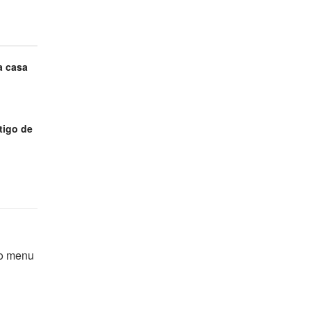
a casa
tigo de
 o menu