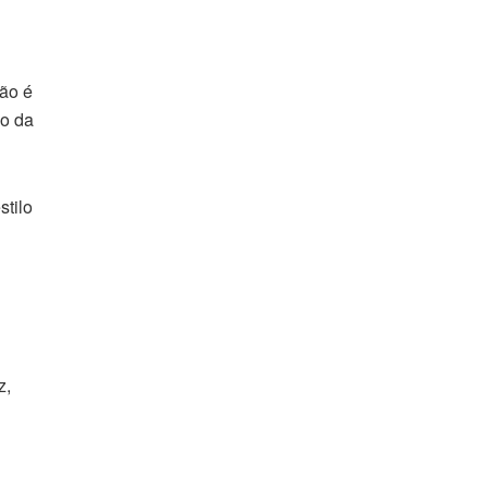
não é
po da
stilo
z,