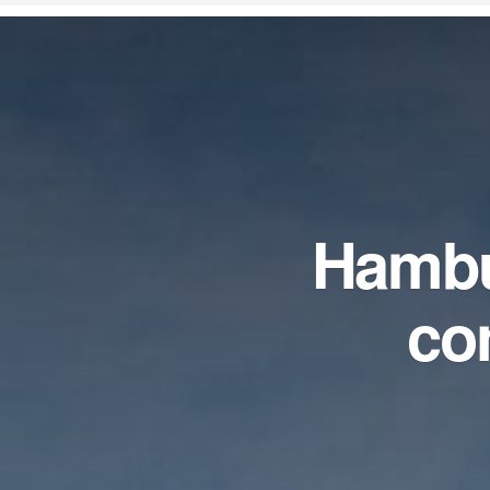
Hambú
co