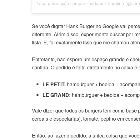
Uma publicação compartilhada por Carolina (@caros
Se você digitar Hank Burger no Google vai perce
diferente. Além disso, experimente buscar por m
lista. E, foi exatamente isso que me chamou ate
Entretanto, não espere um espaço grande e che
cantina. O pedido é feito diretamente no caixa 
LE PETIT:
hambúrguer + bebida + acompa
LE GRAND:
hambúrguer + bebida + acomp
Vale dizer que todos os burgers têm como base pão
cereais e especiarias), tomate, pepino em conserv
Então, ao fazer o pedido, a única coisa que você