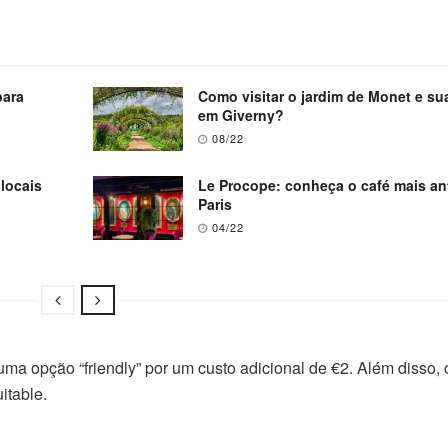
para
Como visitar o jardim de Monet e su
em Giverny?
08/22
 locais
Le Procope: conheça o café mais an
Paris
04/22
uma opção “friendly” por um custo adicional de €2. Além disso,
itable.