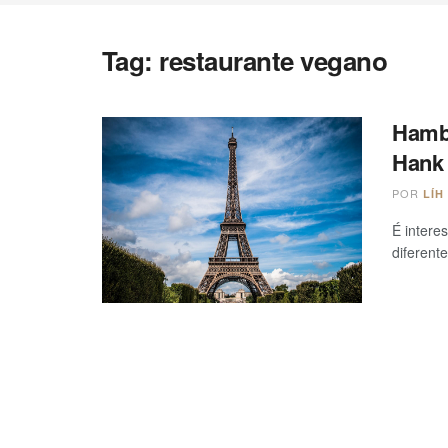
Tag:
restaurante vegano
Hambú
Hank
POR
LÍH
É intere
diferent