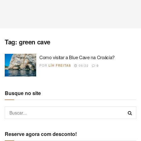
Tag:
green cave
Como visitar a Blue Cave na Croácia?
POR
LÍH FREITAS
06/22
0
Busque no site
Reserve agora com desconto!