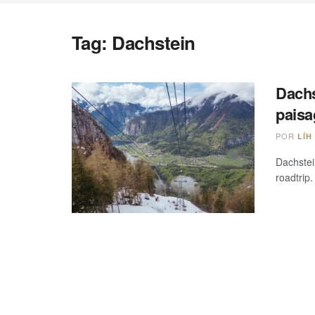
Tag:
Dachstein
Dachs
paisa
POR
LÍH
Dachstei
roadtrip.