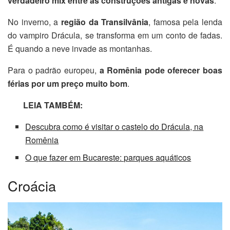
verdadeiro mix entre as construções antigas e novas
.
No inverno, a
região da Transilvânia
, famosa pela lenda
do vampiro Drácula, se transforma em um conto de fadas.
É quando a neve invade as montanhas.
Para o padrão europeu,
a Romênia pode oferecer boas
férias por um preço muito bom
.
LEIA TAMBÉM:
Descubra como é visitar o castelo do Drácula, na
Romênia
O que fazer em Bucareste: parques aquáticos
Croácia