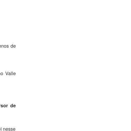
menos de
o Valle
rsor de
ei nesse