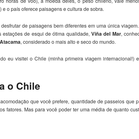
ro horas de voo), a moeda deles, o peso chileno, vale meno
 e o país oferece paisagens e cultura de sobra.
e desfrutar de paisagens bem diferentes em uma única viagem
s estações de esqui de ótima qualidade,
Viña del Mar
, conhe
 Atacama
, considerado o mais alto e seco do mundo.
o eu visitei o Chile (minha primeira viagem internacional!) e
a o Chile
 acomodação que você prefere, quantidade de passeios que p
tros fatores. Mas para você poder ter uma média de quanto cust