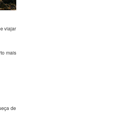
e viajar
rto mais
ueça de