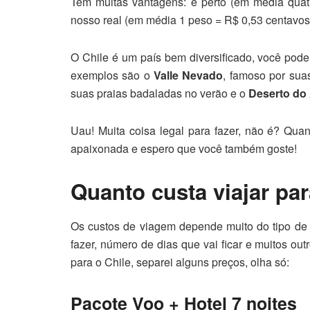
Tem muitas vantagens: é perto (em média quat
nosso real (em média 1 peso = R$ 0,53 centavos)
O Chile é um país bem diversificado, você pod
exemplos são o
Valle Nevado
, famoso por sua
suas praias badaladas no verão e o
Deserto do
Uau! Muita coisa legal para fazer, não é? Quand
apaixonada e espero que você também goste!
Quanto custa viajar par
Os custos de viagem depende muito do tipo de
fazer, número de dias que vai ficar e muitos ou
para o Chile, separei alguns preços, olha só:
Pacote Voo + Hotel 7 noites