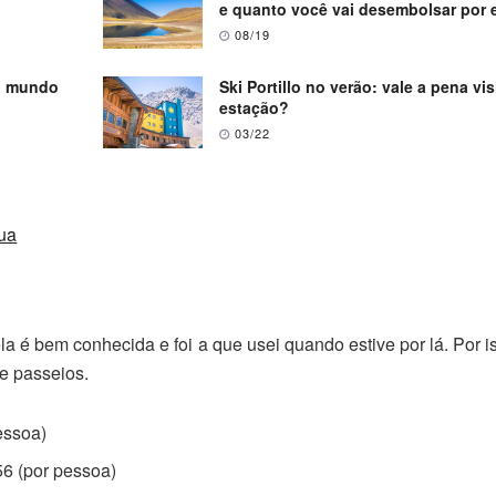
e quanto você vai desembolsar por 
08/19
do mundo
Ski Portillo no verão: vale a pena vis
estação?
03/22
sua
a é bem conhecida e foi a que usei quando estive por lá. Por i
e passeios.
essoa)
6 (por pessoa)