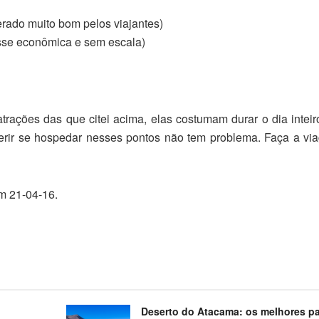
rado muito bom pelos viajantes)
se econômica e sem escala)
trações das que citei acima, elas costumam durar o dia intei
ferir se hospedar nesses pontos não tem problema. Faça a vi
 21-04-16.
Deserto do Atacama: os melhores p