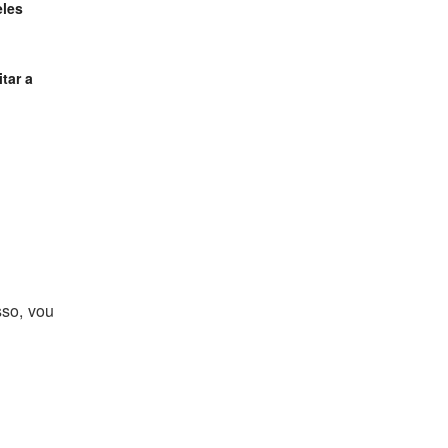
eles
itar a
sso, vou