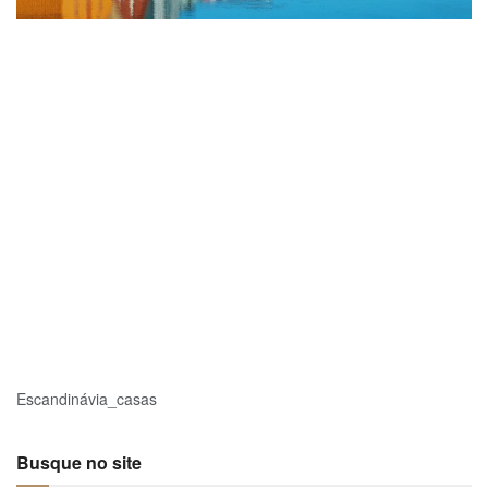
Escandinávia_casas
Busque no site