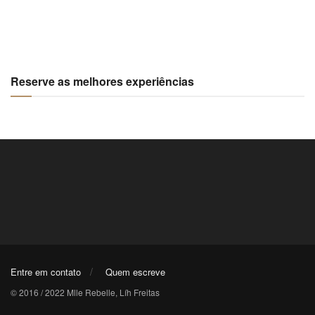
Reserve as melhores experiências
Entre em contato
Quem escreve
© 2016 / 2022 Mlle Rebelle, Líh Freitas