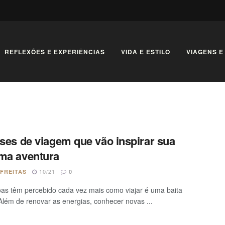
REFLEXÕES E EXPERIÊNCIAS
VIDA E ESTILO
VIAGENS E
ases de viagem que vão inspirar sua
ma aventura
10/21
 FREITAS
0
as têm percebido cada vez mais como viajar é uma baita
 Além de renovar as energias, conhecer novas ...