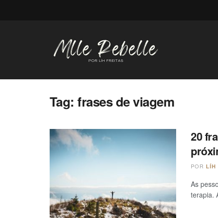
Tag:
frases de viagem
20 fr
próxi
POR
LÍH
As pesso
terapia.