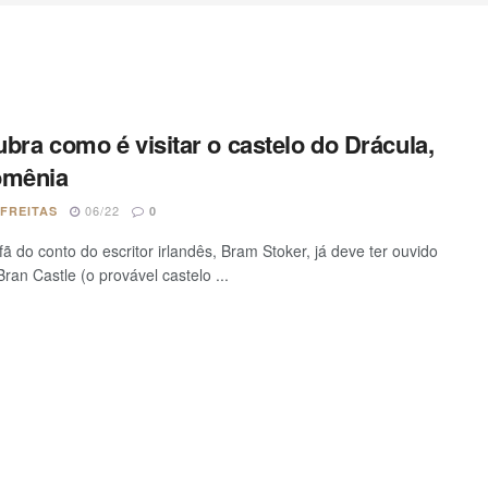
bra como é visitar o castelo do Drácula,
omênia
06/22
 FREITAS
0
ã do conto do escritor irlandês, Bram Stoker, já deve ter ouvido
Bran Castle (o provável castelo ...