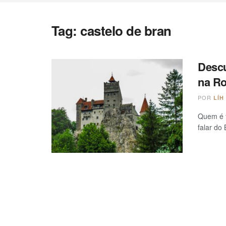
Tag:
castelo de bran
Descu
na R
POR
LÍH
Quem é f
falar do 