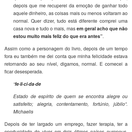
depois que me recuperei da emoção de ganhar todo
aquele dinheiro, as coisas mais ou menos voltaram ao
normal. Quer dizer, tudo está diferente comprei uma
casa nova e tudo o mais, mas
em geral acho que não
estou muito mais feliz do que era antes”
.
Assim como a personagem do livro, depois de um tempo
fora eu também me dei conta que minha felicidade estava
retornando ao seu nível, digamos, normal. E comecei a
ficar desesperada.
“
fe·li·ci·da·de
Estado de espírito de quem se encontra alegre ou
satisfeito; alegria, contentamento, fortúnio, júbilo”.
Michaelis
Depois de ter largado um emprego, fazer terapia, ter a
oportunidade de viver em dois ótimos países europeus,